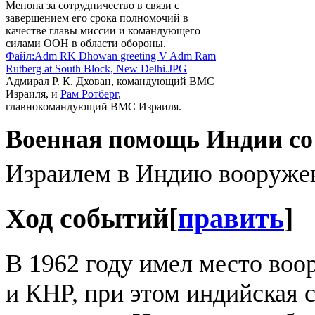
Менона за сотрудничество в связи с
завершением его срока полномочий в
качестве главы миссии и командующего
силами ООН в области обороны.
Файл:Adm RK Dhowan greeting V Adm Ram
Rutberg at South Block, New Delhi.JPG
Адмирал Р. К. Дхован, командующий ВМС
Израиля, и
Рам Ротберг
,
главнокомандующий ВМС Израиля.
Военная помощь Индии со
Израилем в Индию вооружен
Ход событий
[
править
]
В 1962 году имел место во
и КНР, при этом индийская 