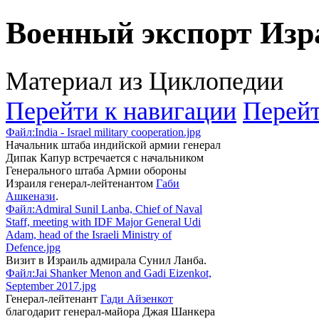
Военный экспорт Изр
Материал из Циклопедии
Перейти к навигации
Перейт
Файл:India - Israel military cooperation.jpg
Начальник штаба индийской армии генерал
Дипак Капур встречается с начальником
Генерального штаба Армии обороны
Израиля генерал-лейтенантом
Габи
Ашкенази
.
Файл:Admiral Sunil Lanba, Chief of Naval
Staff, meeting with IDF Major General Udi
Adam, head of the Israeli Ministry of
Defence.jpg
Визит в Израиль адмирала Сунил Ланба.
Файл:Jai Shanker Menon and Gadi Eizenkot,
September 2017.jpg
Генерал-лейтенант
Гади Айзенкот
благодарит генерал-майора Джая Шанкера