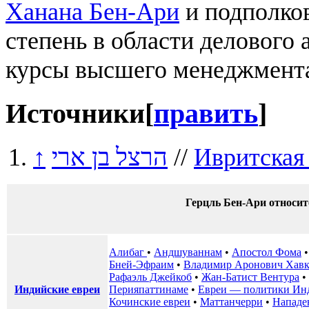
Ханана Бен-Ари
и подполко
степень в области делового
курсы высшего менеджмента
Источники
[
править
]
↑
הרצל בן ארי
//
Ивритская
Герцль Бен-Ари относит
Алибаг ‎
•
Андшуваннам
•
Апостол Фома
Бней-Эфраим
•
Владимир Аронович Хав
Рафаэль Джейкоб
•
Жан-Батист Вентура
•
Индийские евреи
Перияпаттинаме
•
Евреи — политики Ин
Кочинские евреи
•
Маттанчерри
•
Нападе