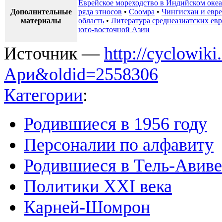
Еврейское мореходство в Индийском оке
Дополнительные
ряда этносов
•
Соомра
•
Чингисхан и евр
материалы
область
•
Литература среднеазиатских евр
юго-восточной Азии
Источник —
http://cyclowik
Ари&oldid=2558306
Категории
:
Родившиеся в 1956 году
Персоналии по алфавиту
Родившиеся в Тель-Авиве
Политики XXI века
Карней-Шомрон