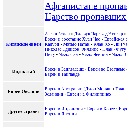
Афганистане пропа
Царство пропавших
Аллан Земан
•
Джордж Чарльз д'Агилар
•
Евреи и восстание Хуан Чао
•
Еврейская
Китайские евреи
Кадури
•
Мэтью Натан
•
Клан Хо
•
Ли Гуа
Николас Эддисон Филлипс
•
План «Фугу
Инту
•
Чжао Сан
•
Чжао Ченчин
•
Чжао Ю
Евреи в Бангладеше
•
Евреи во Вьетнаме
Индокитай
Евреи в Таиланде
Евреи в Австралии
(
Джон Монаш
•
План
Евреи Океании
Зеландии
•
Евреи на Филиппинах
Евреи в Индонезии
•
Евреи в Корее
•
Евр
Другие страны
Евреи в Японии