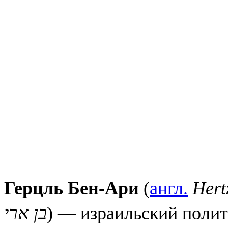
Герцль Бен-Ари
(
англ.
Hert
בן ארי
) — израильский полит