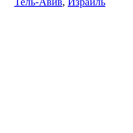
Тель-Авив
,
Израиль