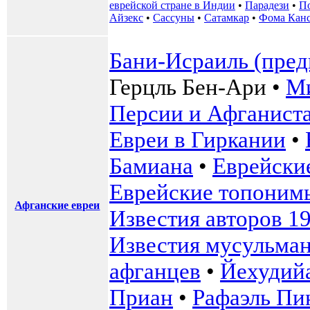
еврейской стране в Индии
•
Парадези
•
По
Айзекс
•
Сассуны
•
Сатамкар
•
Фома Кан
Бани-Исраиль (пред
Герцль Бен-Ари
•
Ми
Персии и Афганист
Евреи в Гиркании
•
Бамиана
•
Еврейски
Еврейские топоним
Афганские евреи
Известия авторов 19
Известия мусульман
афганцев
•
Йехудий
Приан
•
Рафаэль Пи