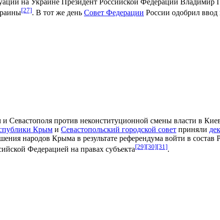
итуации на Украине Президент Российской Федерации Владимир 
[27]
краины
. В тот же день
Совет Федерации
России одобрил ввод
 и Севастополя против неконституционной смены власти в Киев
еспублики Крым
и
Севастопольский городской совет
приняли
де
решения народов Крыма в результате референдума войти в соста
[29]
[30]
[31]
ссийской Федерацией на правах субъекта
.