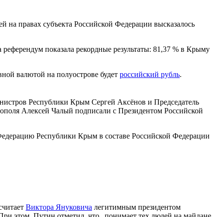
ей на правах субъекта Российской Федерации высказалось
 референдум показала рекордные результаты: 81,37 % в Крыму
овной валютой на полуострове будет
российский рубль
.
инистров Республики Крым Сергей Аксёнов и Председатель
тополя Алексей Чалый подписали с Президентом Российской
 Федерацию Республики Крым в составе Российской Федерации
 считает
Виктора Януковича
легитимным президентом
При этом, Путин отметил, что „понимает тех людей на майдане,