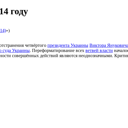
14 году
14)
»)
отстранения четвёртого
президента Украины
Виктора Янукович
о суда Украины
. Переформатирование всех
ветвей власти
начало
имности совершённых действий являются неоднозначными. Крит