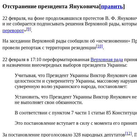
Отстранение президента Януковича
[
править
]
22 февраля, на фоне продолжавшихся протестов В. Ф. Януков
и не собирается подписывать решения Верховной рады, которы
[9]
переворот
»
.
На заседании Верховной рады сообщили об «исчезновении» Пр
[10]
провели репортаж с территории резиденции
.
22 февраля в 17:10 переформатированная
Верховная рада
приня
и назначении внеочередных выборов президента Украины:
Учитывая, что Президент Украины Виктор Янукович само
целостности и суверенитету Украины, массовому нарушен
суверенную волю украинского народа, постановляет:
Установить, что Президент Украины Виктор Янукович н
не выполняет свои обязанности.
В соответствии с пунктом 7 части 1 статьи 85 Конститу
Это постановление вступает в силу с момента его принят
[12]
За постановление проголосовало 328 народных депутатов
. 