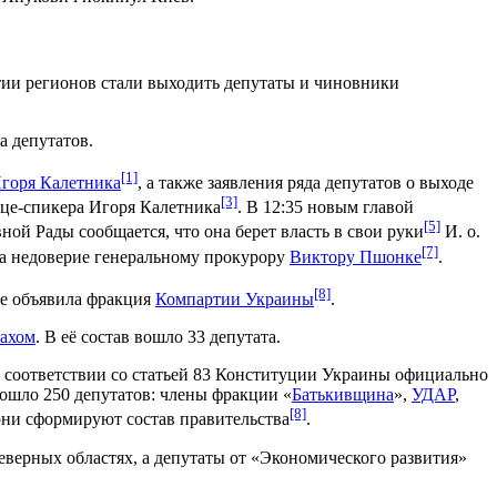
ии регионов стали выходить депутаты и чиновники
а депутатов.
[1]
горя Калетника
, а также заявления ряда депутатов о выходе
[3]
ице-спикера Игоря Калетника
. В 12:35 новым главой
[5]
вной Рады сообщается, что она берет власть в свои руки
И. о.
[7]
ла недоверие генеральному прокурору
Виктору Пшонке
.
[8]
же объявила фракция
Компартии Украины
.
ахом
. В её состав вошло 33 депутата.
В соответствии со статьей 83 Конституции Украины официально
ошло 250 депутатов: члены фракции «
Батькивщина
»,
УДАР
,
[8]
они сформируют состав правительства
.
верных областях, а депутаты от «Экономического развития»