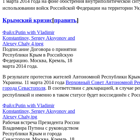
1 марта 2014 года на фоне обострения внутриполитической с
использовании войск Российской Федерации на территории У
Крымский кризис
[
править
]
Файл:Putin with Vladimir
Konstantinov, Sergey Aksyonov and
Alexey Chaly 4.jpeg
Подписание Договора о принятии
Республики Крым в Российскую
Федерацию. Москва, Кремль, 18
марта 2014 года.
В результате протестов жителей Автономной Республики Крым
Украины. 11 марта 2014 года
Верховный Совет Автономной Р
города Севастополя
. В соответствии с декларацией, в случае 
республикой и именно в таком статусе будет воссоединён с Ро
Файл:Putin with Vladimir
Konstantinov, Sergey Aksyonov and
Alexey Chaly.jpg
Рабочая встреча Президента России
Владимира Путина с руководством
Республики Крым и города
Севастополя. Москва, Кремль, 18