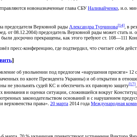
 отправляются новоназначенные глава СБУ
Наливайченко
, и.о. м
[14]
на председателя Верховной рады
Александра Турчинова
, в р
ед. от 08.12.2004) председатель Верховной рады может стать и. 
 были досрочно прекращены, как этого требуют ст. 108—111 Ко
вёл пресс-конференцию, где подтвердил, что считает себя дей
вить
]
вление об увольнении под предлогом «нарушения присяги» 12 
наченных по квоте Президента Украины) и об открытии в отнош
[17]
ины не увольнять судей КС и обеспечить их правовую защиту
их внимания и оценки ситуации, сложившейся вокруг Конститу
отренных законодательством оснований и с нарушением предусм
и верховенства права».
20 марта
2014 года
Международная коми
1-6 марта, 70 % украинцев приветствуют устранение Виктора Ян