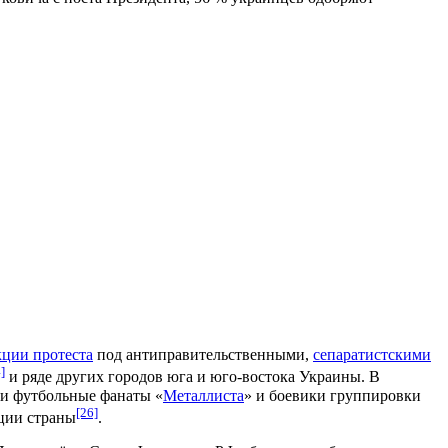
кции протеста
под антиправительственными,
сепаратистскими
]
и ряде других городов юга и юго-востока Украины. В
ли футбольные фанаты «
Металлиста
» и боевики группировки
[26]
ации страны
.