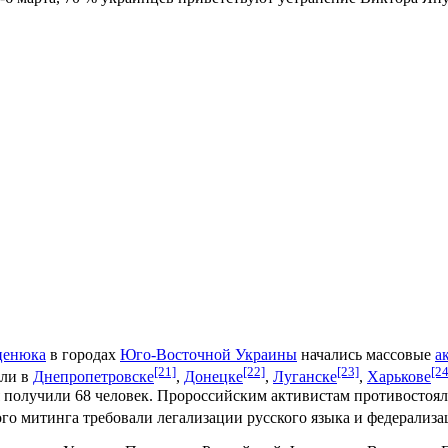
ценюка
в городах
Юго-Восточной Украины
начались массовые
а
[21]
[22]
[23]
[24
шли в
Днепропетровске
,
Донецке
,
Луганске
,
Харькове
я получили 68 человек. Пророссийским активистам противостоя
ого митинга требовали легализации русского языка и федерализ