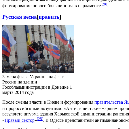
[20]
формирование нового большинства в парламенте
.
Русская весна
[
править
]
Замена флага Украины на флаг
России на здании
Гособладминистрации в Донецке 1
марта 2014 года
После смены власти в Киеве и формирования
правительства Я
и пророссийскими лозунгами. «Антифашистские марши» про
результате штурма здания Харьковской администрации ранени
[25]
«
Правый сектор
»
. В Одессе представители антимайдановск