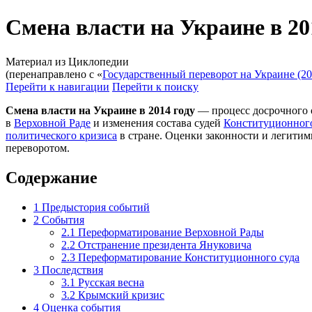
Смена власти на Украине в 20
Материал из Циклопедии
(перенаправлено с «
Государственный переворот на Украине (20
Перейти к навигации
Перейти к поиску
Смена власти на Украине в 2014 году
— процесс досрочного 
в
Верховной Раде
и изменения состава судей
Конституционног
политического кризиса
в стране. Оценки законности и легит
переворотом.
Содержание
1
Предыстория событий
2
События
2.1
Переформатирование Верховной Рады
2.2
Отстранение президента Януковича
2.3
Переформатирование Конституционного суда
3
Последствия
3.1
Русская весна
3.2
Крымский кризис
4
Оценка события