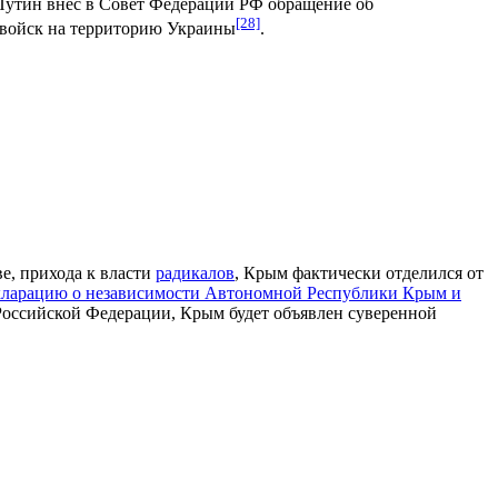
Путин внёс в Совет Федерации РФ обращение об
[28]
 войск на территорию Украины
.
е, прихода к власти
радикалов
, Крым фактически отделился от
кларацию о независимости Автономной Республики Крым и
в Российской Федерации, Крым будет объявлен суверенной