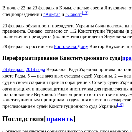
В ночь с 22 на 23 февраля в Крым, с целью ареста Януковича,
[13]
спецподразделений
"Альфа"
и
"Сокол"
.
23 февраля обязанности президента Украины были возложены 
президента. Однако, согласно ст. 112 Конституции Украины (в р
полномочий президента (полномочия президента Януковича не
28 февраля в российском
Ростове-на-Дону
Виктор Янукович про
Переформатирование Конституционного суда
[
пра
24 февраля
2014 года
Верховная Рада Украины приняла постано
квоте Рады, 5 — назначенных съездом судей Украины, 2 — наз
суд на своём собрании принял обращение к Совету судей Укра
организациям и правозащитным институтам для привлечения 
постановление Верховной Рады «принято в отсутствие предусм
конституционным принципам разделения власти в государстве 
[19]
преследованием судей Конституционного суда Украины
.
Последствия
[
править
]
Согласно результатам общеукраинского опроса, проведенного 