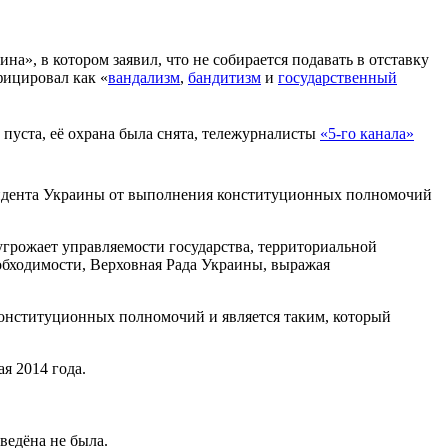
на», в котором заявил, что не собирается подавать в отставку
фицировал как «
вандализм
,
бандитизм
и
государственный
пуста, её охрана была снята, тележурналисты
«5-го канала»
езидента Украины от выполнения конституционных полномочий
грожает управляемости государства, территориальной
обходимости, Верховная Рада Украины, выражая
онституционных полномочий и является таким, который
я 2014 года.
ведёна не была.