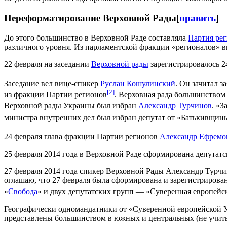
Переформатирование Верховной Рады
[
править
]
До этого большинство в Верховной Раде составляла
Партия ре
различного уровня. Из парламентской фракции «регионалов» в
22 февраля на заседании
Верховной рады
зарегистрировалось 2
Заседание вел вице-спикер
Руслан Кошулинский
. Он зачитал з
[2]
из фракции Партии регионов
. Верховная рада большинством
Верховной рады Украины был избран
Александр Турчинов
. «З
министра внутренних дел был избран депутат от «Батькивщи
24 февраля глава фракции Партии регионов
Александр Ефремо
25 февраля 2014 года в Верховной Раде сформирована депутатс
27 февраля 2014 года спикер Верховной Рады Александр Турчи
оглашаю, что 27 февраля была сформирована и зарегистрирова
«
Свобода
» и двух депутатских групп — «Суверенная европейс
Географически одномандатники от «Суверенной европейской У
представлены большинством в южных и центральных (не учит