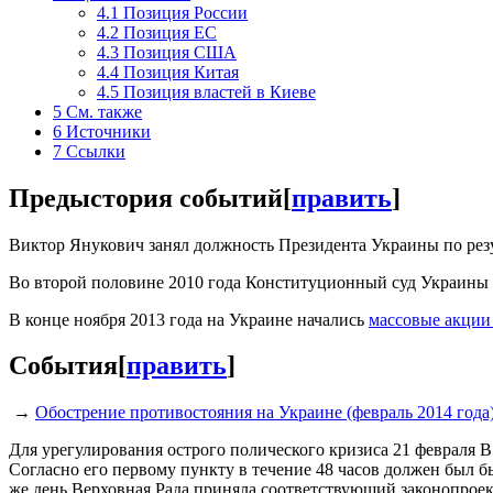
4.1
Позиция России
4.2
Позиция ЕС
4.3
Позиция США
4.4
Позиция Китая
4.5
Позиция властей в Киеве
5
См. также
6
Источники
7
Ссылки
Предыстория событий
[
править
]
Виктор Янукович занял должность Президента Украины по резул
Во второй половине 2010 года Конституционный суд Украины 
В конце ноября 2013 года на Украине начались
массовые акции
События
[
править
]
→
Обострение противостояния на Украине (февраль 2014 года
Для урегулирования острого полического кризиса 21 февраля 
Согласно его первому пункту в течение 48 часов должен был 
же день Верховная Рада приняла соответствующий законопроек