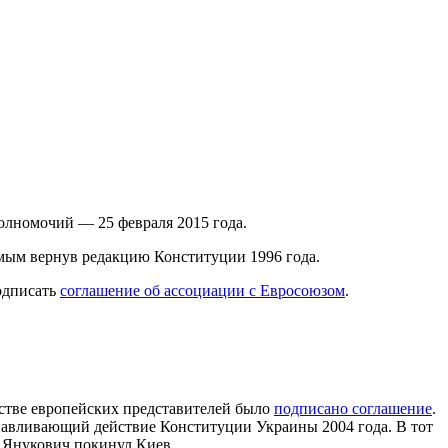
полномочий — 25 февраля 2015 года.
амым вернув редакцию Конституции 1996 года.
одписать
соглашение об ассоциации с Евросоюзом
.
естве европейских представителей было
подписано соглашение
.
анавливающий действие Конституции Украины 2004 года. В тот
ь Янукович покинул Киев.