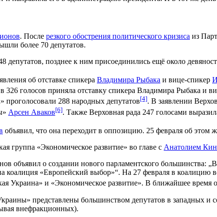
гионов
. После
резкого обострения политического кризиса
из Парт
ышли более 70 депутатов.
48 депутатов, позднее к ним присоединились ещё около девяност
аявления об отставке спикера
Владимира Рыбака
и вице-спикер
И
 в 326 голосов приняла отставку спикера Владимира Рыбака и в
[4]
а» проголосовали 288 народных депутатов
. В заявлении Верхо
[6]
ны»
Арсен Аваков
. Также Верховная рада 247 голосами вырази
в
объявил, что она переходит в оппозицию. 25 февраля об этом 
кая группа «Экономическое развитие» во главе с
Анатолием Кин
нов объявил о создании нового парламентского большинства: „
на коалиция «Европейский выбор»“. На 27 февраля в коалицию в
кая Украина» и «Экономическое развитие». В ближайшее время 
краины» представлены большинством депутатов в западных и се
ывая внефракционных).