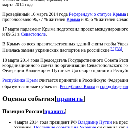
марта 2014 года.
Проведённый 16 марта 2014 года
Референдум о статусе Крыма
проголосовало 96,77 % жителей
Крыма
и 95,6 % жителей Севас
17 марта парламент Крыма подготовил проект международного 
и 89,51 в
Севастополе
.
В Крыму со всех правительственных зданий сняты гербы Украи
[32]
[33]
Началась замена украинских паспортов на российские
.
18 марта 2014 года Председатель Государственного Совета Р
координационного совета по организации Севастопольского г
Федерации Владимиром Путиным Договор о принятии Респуб
Республика Крым
считается принятой в Российскую Федераци
образуются новые субъекты:
Республика Крым
и
город федерал
Оценка события
[
править
]
Позиция России
[
править
]
4 марта 2014 года президент РФ
Владимир Путин
на прес
Украины.
Последние события на Украине
он оценил как