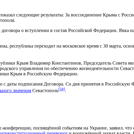
показал следующие результаты: За воссоединение Крыма с Росси
тополя.
договора о вступлении в состав Российской Федерации. Явка на
ны, республика переходит на московское время с 30 марта, осн
еспублики Крым Владимир Константинов, Председатель Совета м
ородского управления по обеспечению жизнедеятельности Севас
лики Крым в Российскую Федерацию.
ю с даты подписания Договора. Со дня принятия в Российскую
[34]
ьного значения
Севастополь
.
с-конференции, посвящённой событиям на Украине, заявил, что
антиконституционный переворот
и вооружённый захват власти. 