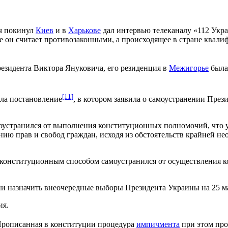
ич покинул
Киев
и в
Харькове
дал интервью телеканалу «112 Украи
е он считает противозаконными, а происходящее в стране квали
езидента Виктора Януковича, его резиденция в
Межигорье
была 
[11]
ла постановление
, в котором заявила о самоустранении Пр
устранился от выполнения конституционных полномочий, что у
ию прав и свобод граждан, исходя из обстоятельств крайней не
еконституционным способом самоустранился от осуществления к
ции назначить внеочередные выборы Президента Украины на 25 ма
ия.
Прописанная в конституции процедура
импичмента
при этом про