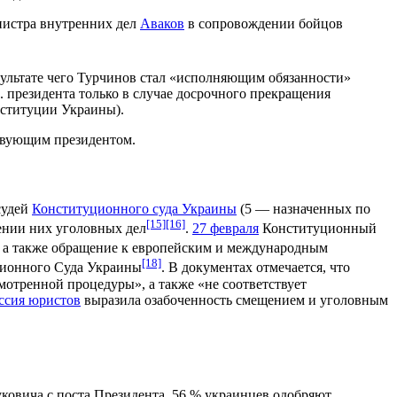
инистра внутренних дел
Аваков
в сопровождении бойцов
езультате чего Турчинов стал «исполняющим обязанности»
о. президента только в случае досрочного прекращения
нституции Украины).
ствующим президентом.
судей
Конституционного суда Украины
(5 — назначенных по
[15]
[16]
ении них уголовных дел
.
27 февраля
Конституционный
, а также обращение к европейским и международным
[18]
ционного Суда Украины
. В документах отмечается, что
отренной процедуры», а также «не соответствует
ссия юристов
выразила озабоченность смещением и уголовным
уковича с поста Президента, 56 % украинцев одобряют