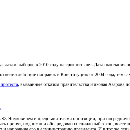
ьтатам выборов в 2010 году на срок пять лет. Дата окончания 
отменил действие поправок в Конституцию от 2004 года, тем с
 протеста
, вызванные отказом правительства Николая Азарова п
)
В. Ф. Януковичем и представителями оппозиции, при посреднич
быть принят, подписан и обнародован специальный закон, восст
т и направила его в администрацию президента. И в тот же ден