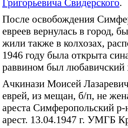
Григорьевича Свидерского
.
После освобождения Симфер
евреев вернулась в город, б
жили также в колхозах, рас
1946 году была открыта син
раввином был любавичский 
Ачкинази Моисей Лазаревич 1
еврей, из мещан, б/п, не жен
ареста Симферопольский р-н
арест. 13.04.1947 г. УМГБ К