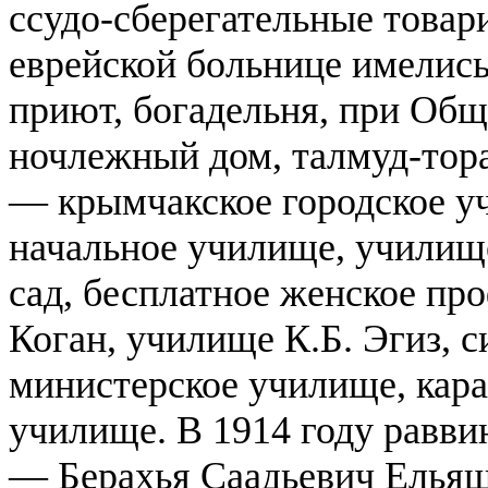
ссудо-сберегательные товар
еврейской больнице имелись
приют, богадельня, при Об
ночлежный дом, талмуд-тора
— крымчакское городское уч
начальное училище, училище
сад, бесплатное женское п
Коган, училище К.Б. Эгиз, 
министерское училище, кара
училище. В 1914 году равви
— Берахья Саадьевич Ельяш