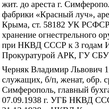
жит. до ареста г. Симферопо
фабрики «Красный луч», аре
Крыма, ст. 58182 УК РСФСР
хранение огнестрельного ор
при НКВД СССР к 3 годам ИТ
Прокуратурой АРК, ГУ СБУ
Черняк Владимир Львович 1892
служащих, б/п, женат, обр. с
Симферополь, главный бухга
07.09.1938 г. УГБ НКВД СС