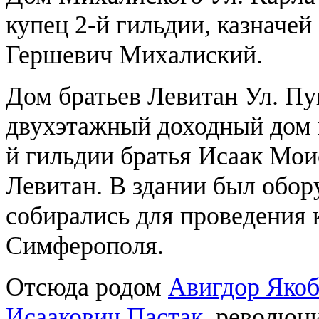
купец 2-й гильдии, казначе
Гершевич Михалиский.
Дом братьев Левитан Ул. Пу
двухэтажный доходный дом 
й гильдии братья Исаак Мо
Левитан. В здании был обору
собирались для проведения 
Симферополя.
Отсюда родом
Авигдор Яко
Исаакович Пастак
, революц