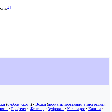
[1]
сти.
ски
(
бурбон
,
скотч
) •
Водка
(
ароматизированная
,
виноградная
,
ивин
•
Ерофеич
•
Женевер
•
Зубровка
•
Кальвадос
•
Кашаса
•