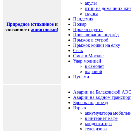
акулы
птиц на домашних жи
скунса
Пандемия
Природное
(
стихийное
и
Пожар
связанное с
животными
)
Провал грунта
Проваливание под лёд
Прыжок в сугроб
Прыжок кошки на ёлку
Сель
Смог в Москве
Удар молнией
в самолёт
шаровой
Цунами
Аварии на Балаковской АЭ
Аварии на водном транспор
Бросок под поезд
Взрыв
аккумулятора мобильн
в интернет-кафе
конденсатора
телевизора