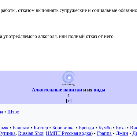
 работы, отказом выполнять супружеские и социальные обязанно
 употребляемого алкоголя, или полный отказ от него.
Алкогольные напитки
и их
виды
↑
[
+
]
ач
•
Штро
ньяк
•
Бальзам
•
Биттер
•
Боровичка
•
Бренди
•
Бумбо
•
Буха
•
Ви
утинка
,
Russian Shot
,
НМПТ Русская водка
) •
Граппа
•
Джин
•
Д