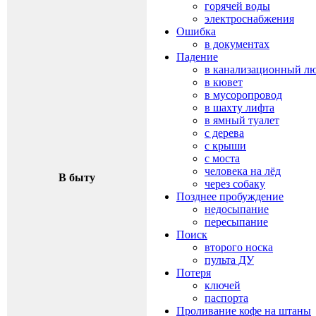
горячей воды
электроснабжения
Ошибка
в документах
Падение
в канализационный л
в кювет
в мусоропровод
в шахту лифта
в ямный туалет
с дерева
с крыши
с моста
человека на лёд
В быту
через собаку
Позднее пробуждение
недосыпание
пересыпание
Поиск
второго носка
пульта ДУ
Потеря
ключей
паспорта
Проливание кофе на штаны