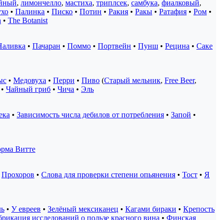
йный
,
лимончелло
,
мастиха
,
триплсек
,
самбука
,
фиалковый
,
хо
•
Палинка
•
Писко
•
Потин
•
Ракия
•
Ракы
•
Ратафия
•
Ром
•
а
•
The Botanist
Наливка
•
Пачаран
•
Поммо
•
Портвейн
•
Пунш
•
Рецина
•
Саке
ыс
•
Медовуха
•
Перри
•
Пиво
(
Старый мельник
,
Free Beer
,
 •
Чайный гриб
•
Чича
•
Эль
ека
•
Зависимость числа дебилов от потребления
•
Запой
•
орма Витте
•
Прохоров
•
Слова для проверки степени опьянения
•
Тост
•
Я
ль
•
У евреев
•
Зелёный мексиканец
•
Кагами бираки
•
Крепость
рикация исследований о пользе красного вина
•
Финская