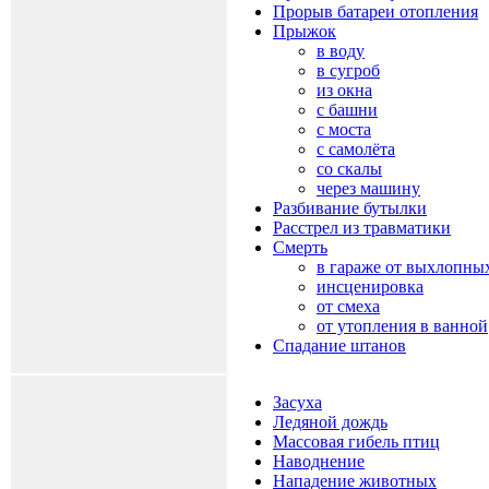
Прорыв батареи отопления
Прыжок
в воду
в сугроб
из окна
с башни
с моста
с самолёта
со скалы
через машину
Разбивание бутылки
Расстрел из травматики
Смерть
в гараже от выхлопных
инсценировка
от смеха
от утопления в ванной
Спадание штанов
Засуха
Ледяной дождь
Массовая гибель птиц
Наводнение
Нападение животных